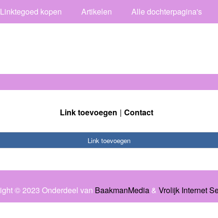
Linktegoed kopen
Artikelen
Alle dochterpagina's
Link toevoegen
Contact
Link toevoegen
ight © 2023 Onderdeel van
BaakmanMedia
&
Vrolijk Internet S